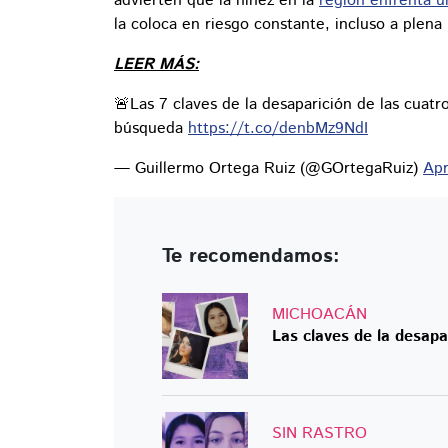
advierten que la niñez en la
región enfrenta u
la coloca en riesgo constante, incluso a plena 
LEER MÁS:
🚨Las 7 claves de la desaparición de las cuat
búsqueda
https://t.co/denbMz9NdI
— Guillermo Ortega Ruiz (@GOrtegaRuiz)
Apr
Te recomendamos:
MICHOACÁN
Las claves de la desapa
SIN RASTRO