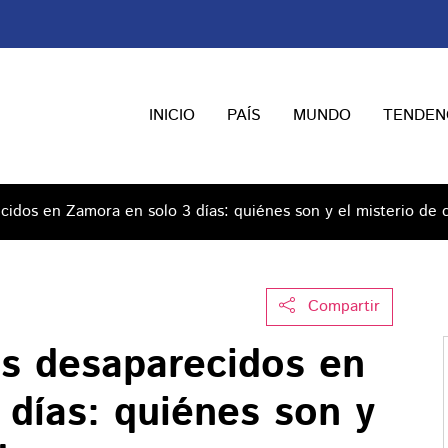
INICIO
PAÍS
MUNDO
TENDEN
idos en Zamora en solo 3 días: quiénes son y el misterio de 
Compartir
s desaparecidos en
 días: quiénes son y