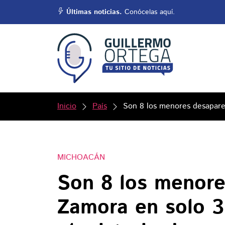
Últimas noticias.
Conócelas aquí.
Inicio
País
Son 8 los menores desaparec
MICHOACÁN
Son 8 los menore
Zamora en solo 3