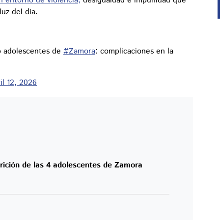
n entorno de violencia,
desigualdad e impunidad que
luz del día.
ro adolescentes de
#Zamora
: complicaciones en la
il 12, 2026
rición de las 4 adolescentes de Zamora