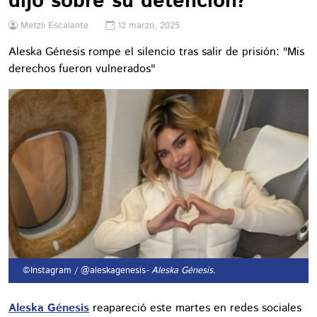
dijo sobre su detención?
Metzli Escalante
12 marzo, 2025
Aleska Génesis rompe el silencio tras salir de prisión: "Mis
derechos fueron vulnerados"
©Instagram / @aleskagenesis
- Aleska Génesis.
Aleska Génesis
reapareció este martes en redes sociales