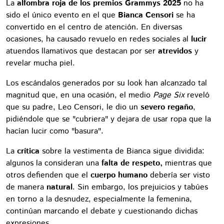
La
alfombra roja de los premios Grammys 2025
no ha
sido el único evento en el que
Bianca Censori
se ha
convertido en el centro de atención. En diversas
ocasiones, ha causado revuelo en redes sociales al
lucir
atuendos llamativos que destacan por ser
atrevidos
y
revelar mucha piel.
Los escándalos generados por su look han alcanzado tal
magnitud que, en una ocasión, el medio
Page Six
reveló
que su padre, Leo Censori, le dio un
severo regaño
,
pidiéndole que se "cubriera" y dejara de usar ropa que la
hacían lucir como "basura".
La
crítica
sobre la vestimenta de Bianca sigue dividida:
algunos la consideran una
falta de respeto,
mientras que
otros defienden que el
cuerpo humano
debería ser visto
de manera
natural
. Sin embargo, los prejuicios y tabúes
en torno a la desnudez, especialmente la femenina,
continúan marcando el debate y cuestionando dichas
expresiones.