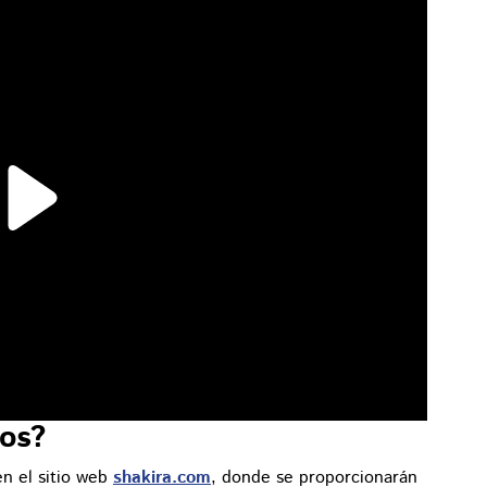
os?
en el sitio web
shakira.com
, donde se proporcionarán