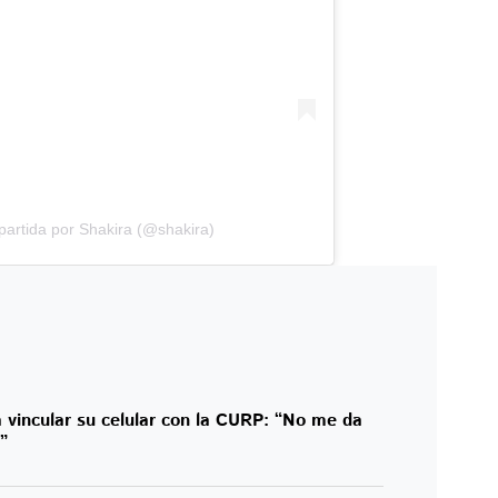
artida por Shakira (@shakira)
 vincular su celular con la CURP: “No me da
”