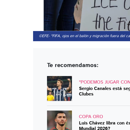
©EFE
- "FIFA, ojos en el balón y migración fuera del 
Te recomendamos:
"PODEMOS JUGAR CON
Sergio Canales está seg
Clubes
COPA ORO
Luis Chávez libra con éxi
Mundial 2026?