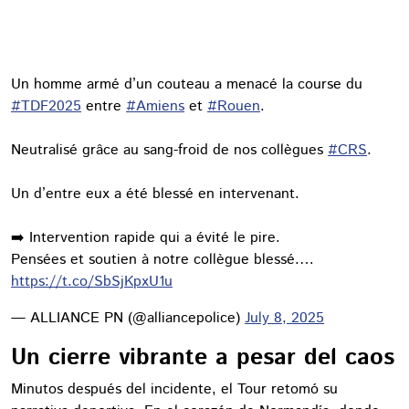
Un homme armé d’un couteau a menacé la course du
#TDF2025
entre
#Amiens
et
#Rouen
.
Neutralisé grâce au sang-froid de nos collègues
#CRS
.
Un d’entre eux a été blessé en intervenant.
➡️ Intervention rapide qui a évité le pire.
Pensées et soutien à notre collègue blessé.…
https://t.co/SbSjKpxU1u
— ALLIANCE PN (@alliancepolice)
July 8, 2025
Un cierre vibrante a pesar del caos
Minutos después del incidente, el Tour retomó su