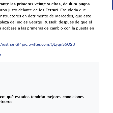
rante las primeras veinte vueltas, de dura pugna
aron justo delante de los
Ferrari
. Escudería que
onstructores en detrimento de Mercedes, que este
plaza del inglés George Russell; después de que el
i acabase a las primeras de cambio con la puesta en
AustrianGP
pic.twitter.com/QLyqnS5O2U
5
co: qué estados tendrán mejores condiciones
eteoros