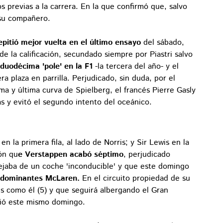
s previas a la carrera. En la que confirmó que, salvo
 su compañero.
epitió mejor vuelta en el último ensayo
del sábado,
e la calificación, secundado siempre por Piastri salvo
duodécima 'pole' en la F1
-la tercera del año- y el
a plaza en parrilla. Perjudicado, sin duda, por el
ma y última curva de Spielberg, el francés Pierre Gasly
as y evitó el segundo intento del oceánico.
n la primera fila, al lado de Norris; y Sir Lewis en la
ión qu
e Verstappen acabó séptimo
, perjudicado
uejaba de un coche 'inconducible' y que este domingo
s dominantes McLaren.
En el circuito propiedad de su
s como él (5) y que seguirá albergando el Gran
ció este mismo domingo.