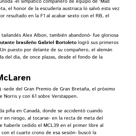
sunoda -el simpático compañero de equipo de 'Mad
ta, el honor de la escudería austriaca lo salvó esta vez
r resultado en la F1 al acabar sexto con el RB, el
l tailandés Alex Albon, también abandonó- fue gloriosa
tante brasileño Gabriel Bortoleto
logró sus primeros
. Un puesto por delante de su compañero, el alemán
 del día, de once plazas, desde el fondo de la
McLaren
a) -sede del Gran Premio de Gran Bretaña, el próximo
e Norris y con 61 sobre Verstappen.
da pifia en Canadá, donde se accidentó cuando
er en riesgo, al tocarse- en la recta de meta del
e haberle cedido el MCL39 en el primer libre al
con el cuarto crono de esa sesión- buscó la