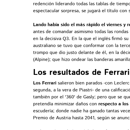
redención liderando todas las tablas de tiempo
espectacular sorpresa, se jugará el título con
Lando había sido el más rápido el viernes y r
antes de comandar asimismo todas las rondas d
en la decisiva Q3. En la que el inglés firmó su
australiano se tuvo que conformar con la tercer
trompo que dio justo delante de él, en la déci
(Alpine); que hizo ondear las banderas amarill
Los resultados de Ferrari
Los Ferrari
salieron bien parados -con Leclerc e
segunda, a la vera de Piastri- de una calificac
también por el '360' de Gasly; pero que se q
pretendía minimizar daños con
respecto a lo
escudería; donde nadie ha ganado tantas vece
Premio de Austria hasta 2041, según se anun