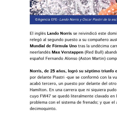
©Agencia EFE
- Lando Norris y Oscar Piastri de la es
El inglés
Lando Norris
se reivindicó este domi
relegó al segundo puesto a su compañero aust
Mundial de Fórmula Uno
tras la undécima car
neerlandés
Max Verstappen
(Red Bull) abando
español Fernando Alonso (Aston Martin) compl
Norris, de 25 años, logró su séptimo triunfo e
por delante Piastri -que se conformó con la v
acabó tercero, un puesto por delante del otro
Hamilton. En una carrera que ni siquiera pudo
cuyo FW47 se quedó literalmente clavado en la
problema con el sistema de frenado; y que el
decimoquinto.