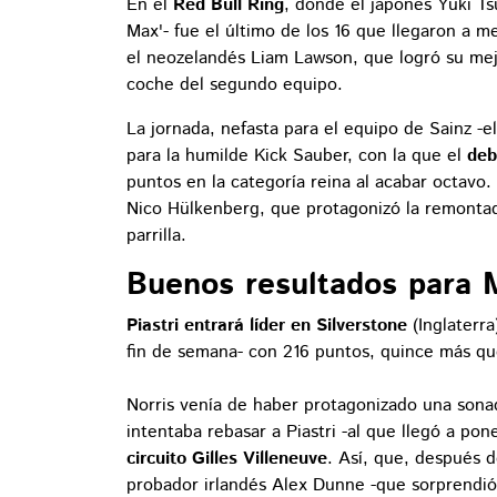
En el
Red Bull Ring
, donde el japonés Yuki T
Max'- fue el último de los 16 que llegaron a me
el neozelandés Liam Lawson, que logró su mejo
coche del segundo equipo.
La jornada, nefasta para el equipo de Sainz -e
para la humilde Kick Sauber, con la que el
debu
puntos en la categoría reina al acabar octavo
Nico Hülkenberg, que protagonizó la remontada
parrilla.
Buenos resultados para 
Piastri entrará líder en Silverstone
(Inglaterr
fin de semana- con 216 puntos, quince más qu
Norris venía de haber protagonizado una sona
intentaba rebasar a Piastri -al que llegó a pon
circuito Gilles Villeneuve
. Así, que, después d
probador irlandés Alex Dunne -que sorprendió 