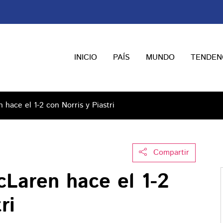
INICIO
PAÍS
MUNDO
TENDEN
hace el 1-2 con Norris y Piastri
Compartir
cLaren hace el 1-2
ri