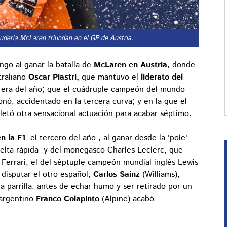
cudería McLaren triundan en el GP de Austria.
ngo al ganar la batalla de
McLaren en Austria
, donde
raliano
Oscar Piastri,
que mantuvo el
liderato del
rera del año; que el cuádruple campeón del mundo
nó, accidentado en la tercera curva; y en la que el
etó otra sensacional actuación para acabar séptimo.
n la F1
-el tercero del año-, al ganar desde la 'pole'
uelta rápida- y del monegasco Charles Leclerc, que
 Ferrari, el del séptuple campeón mundial inglés Lewis
 disputar el otro español,
Carlos Sainz
(Williams),
 parrilla, antes de echar humo y ser retirado por un
 argentino
Franco Colapinto
(Alpine) acabó