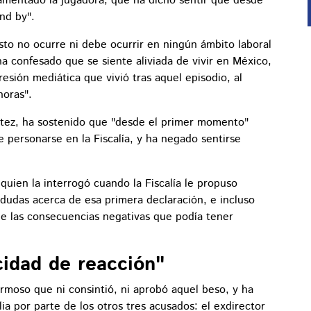
 lamentado la jugadora, que ha dicho sentir que desde
nd by".
sto no ocurre ni debe ocurrir en ningún ámbito laboral
a confesado que se siente aliviada de vivir en México,
esión mediática que vivió tras aquel episodio, al
horas".
ántez, ha sostenido que "desde el primer momento"
 personarse en la Fiscalía, y ha negado sentirse
 quien la interrogó cuando la Fiscalía le propuso
 dudas acerca de esa primera declaración, e incluso
de las consecuencias negativas que podía tener
cidad de reacción"
rmoso que ni consintió, ni aprobó aquel beso, y ha
lia por parte de los otros tres acusados: el exdirector