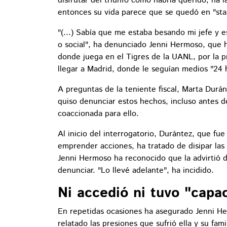
disfrutar del triunfo como habría querido, ha
entonces su vida parece que se quedó en "sta
"(...) Sabía que me estaba besando mi jefe y e
o social", ha denunciado Jenni Hermoso, que h
donde juega en el Tigres de la UANL, por la pr
llegar a Madrid, donde le seguían medios "24 
A preguntas de la teniente fiscal, Marta Dur
quiso denunciar estos hechos, incluso antes de
coaccionada para ello.
Al inicio del interrogatorio, Durántez, que fue
emprender acciones, ha tratado de disipar las
Jenni Hermoso ha reconocido que la advirtió 
denunciar. "Lo llevé adelante", ha incidido.
Ni accedió ni tuvo "capa
En repetidas ocasiones ha asegurado Jenni He
relatado las presiones que sufrió ella y su fami