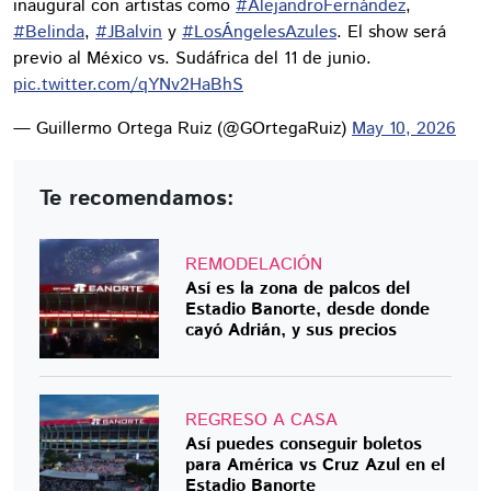
inaugural con artistas como
#AlejandroFernández
,
#Belinda
,
#JBalvin
y
#LosÁngelesAzules
. El show será
previo al México vs. Sudáfrica del 11 de junio.
pic.twitter.com/qYNv2HaBhS
— Guillermo Ortega Ruiz (@GOrtegaRuiz)
May 10, 2026
Te recomendamos:
REMODELACIÓN
Así es la zona de palcos del
Estadio Banorte, desde donde
cayó Adrián, y sus precios
REGRESO A CASA
Así puedes conseguir boletos
para América vs Cruz Azul en el
Estadio Banorte