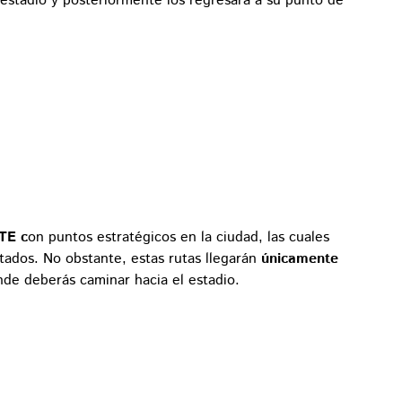
al estadio y posteriormente los regresará a su punto de
STE c
on puntos estratégicos en la ciudad, las cuales
tados. No obstante, estas rutas llegarán
únicamente
de deberás caminar hacia el estadio.