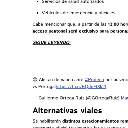
Servicios de salud autorizados
Vehículos de emergencia y oficiales
Cabe mencionar que, a partir de las
13:00 hora
acceso peatonal será exclusivo para persona
SIGUE LEYENDO:
😲 Alistan demanda ante
#Profeco
por ausenci
vs Portugal
https://t.co/BQdeFIXk2l
— Guillermo Ortega Ruiz (@GOrtegaRuiz)
Mar
Alternativas viales
Se habilitarán
distintos estacionamientos re