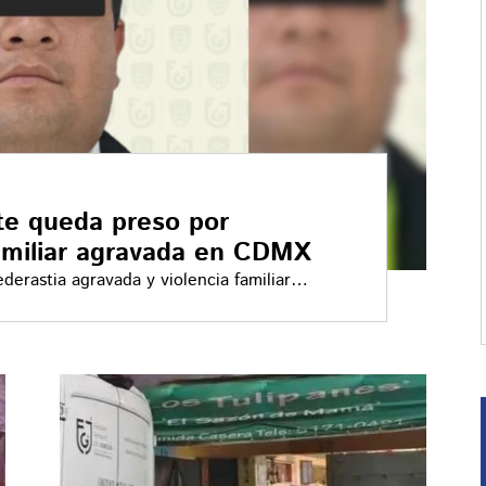
te queda preso por
familiar agravada en CDMX
derastia agravada y violencia familiar
a adolescente en Tlalpan. La víctima
madamente tres años