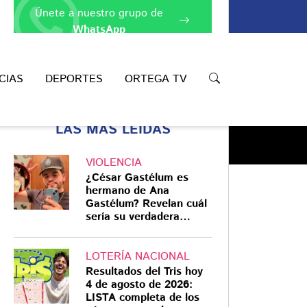
Únete a nuestro grupo de
WhatsApp
CIAS
DEPORTES
ORTEGA TV
LAS MÁS LEÍDAS
VIOLENCIA
¿César Gastélum es
hermano de Ana
Gastélum? Revelan cuál
sería su verdadera
Compartir
relación
LOTERÍA NACIONAL
Resultados del Tris hoy
4 de agosto de 2026:
LISTA completa de los