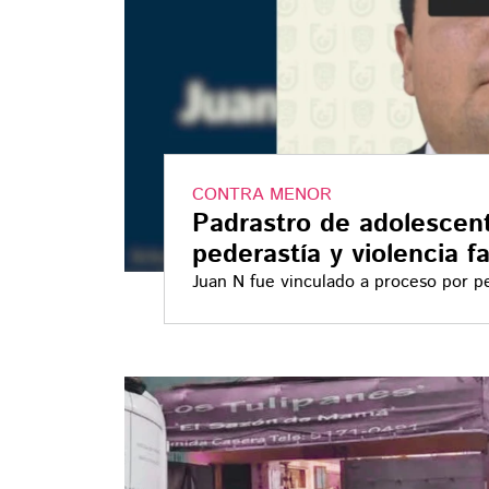
CONTRA MENOR
Padrastro de adolescen
pederastía y violencia 
Juan N fue vinculado a proceso por pe
equiparada agravada contra su hijastr
denunció agresiones durante aproxi