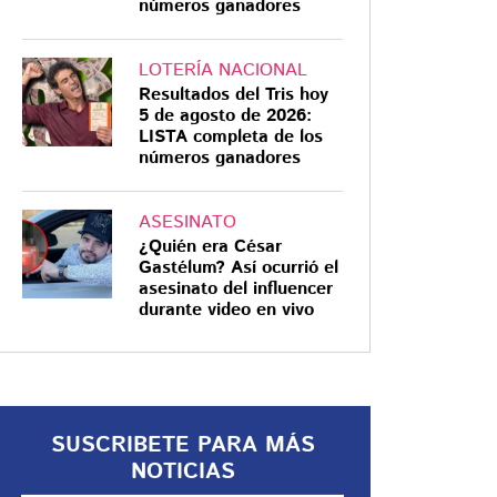
números ganadores
LOTERÍA NACIONAL
Resultados del Tris hoy
5 de agosto de 2026:
ALERTA AMBER
LISTA completa de los
números ganadores
Desaparece Alison
Jocelin Hernández
Navarro, adolescente
ASESINATO
¿Quién era César
de 15 años vista en
Gastélum? Así ocurrió el
Tlalpan
Alison Jocelin Hernández Navarro,
asesinato del influencer
durante video en vivo
de 15 años, fue vista por última
vez el 14 de junio en la colonia
Viveros Coatectlán, alcaldía
Tlalpan
SUSCRIBETE PARA MÁS
NOTICIAS