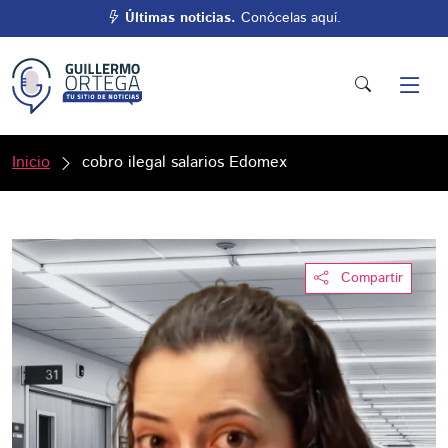
Últimas noticias.
Conócelas aquí.
Inicio
cobro ilegal salarios Edomex
Compartir