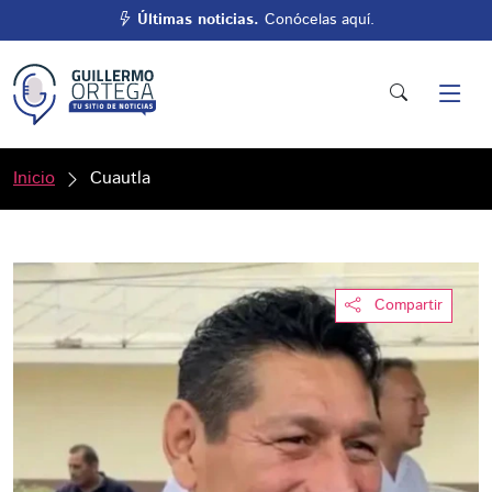
Últimas noticias.
Conócelas aquí.
Inicio
Cuautla
Compartir