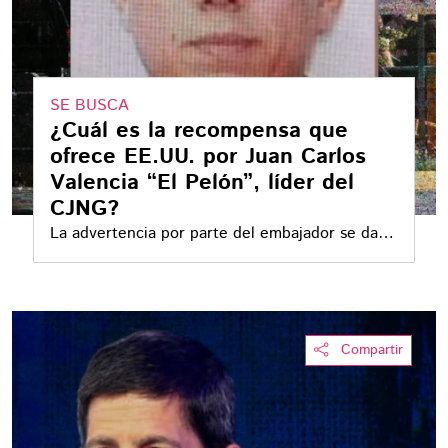
SE BUSCA
¿Cuál es la recompensa que
ofrece EE.UU. por Juan Carlos
Valencia “El Pelón”, líder del
CJNG?
La advertencia por parte del embajador se da
días después de que el Departamento de
Justicia de Estados Unidos anunciara nuevos
cargos contra los líderes más buscados del
grupo criminal
Compartir