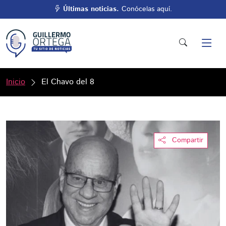
Últimas noticias.
Conócelas aquí.
Inicio
El Chavo del 8
Compartir