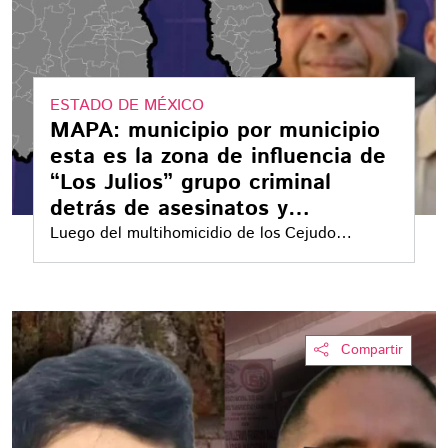
ESTADO DE MÉXICO
MAPA: municipio por municipio
esta es la zona de influencia de
“Los Julios” grupo criminal
detrás de asesinatos y
extorsiones
Luego del multihomicidio de los Cejudo
Berrios, se ha detenido a varios integrantes de
"Los Julios", presunta banda detrás
Compartir