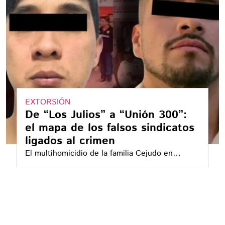
EXTORSIÓN
De “Los Julios” a “Unión 300”:
el mapa de los falsos sindicatos
ligados al crimen
El multihomicidio de la familia Cejudo en
Azcapotzalco ha ido más allá: Reveló el lado
oculto de los sindicatos en México, entre
extorsión, huachicol y control de territorios