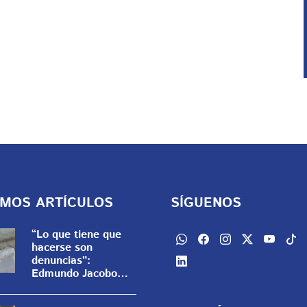
IMOS ARTÍCULOS
SÍGUENOS
“Lo que tiene que
hacerse son
denuncias”:
Edmundo Jacobo
critica los actos
anticipados de