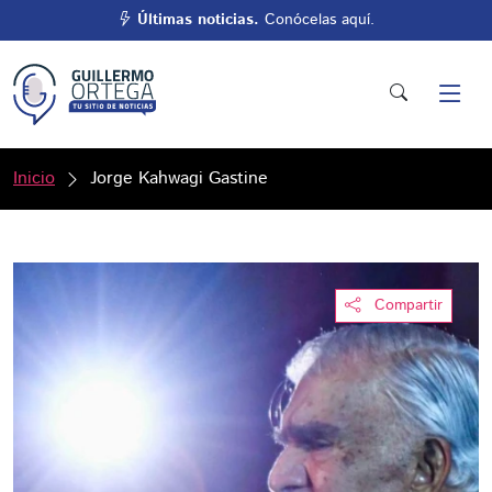
Últimas noticias.
Conócelas aquí.
Inicio
Jorge Kahwagi Gastine
Compartir