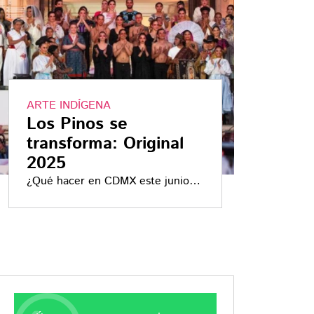
ARTE INDÍGENA
Los Pinos se
transforma: Original
2025
¿Qué hacer en CDMX este junio
2025? Así se verán Los Pinos en
Original 2025: llegan 250
artesanos