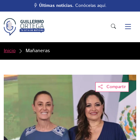
Últimas noticias.
Conócelas aquí.
Inicio
Mañaneras
Compartir