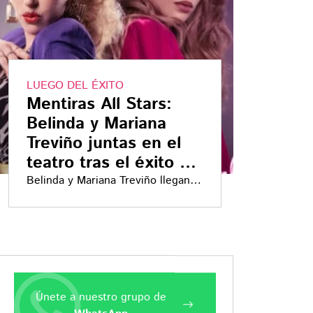
LUEGO DEL ÉXITO
Mentiras All Stars:
Belinda y Mariana
Treviño juntas en el
teatro tras el éxito en
TV
Belinda y Mariana Treviño llegan al
teatro para cumplir los deseos de
los fanáticos
Únete a nuestro grupo de