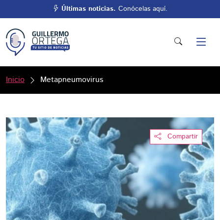
Últimas noticias.
Conócelas aquí.
Inicio
Metapneumovirus
Compartir