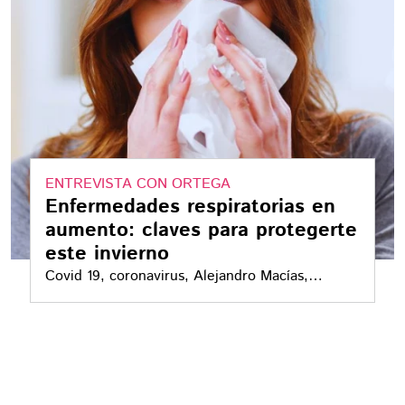
ENTREVISTA CON ORTEGA
Enfermedades respiratorias en
aumento: claves para protegerte
este invierno
Covid 19, coronavirus, Alejandro Macías,
sistema de salud, enfermedades respiratoriasEl
Dr. Macías destacó que la verdadera
preparación para enfrentar amenazas sanitarias
radica en fortalecer el sistema de salud, algo en
lo que México está rezagado