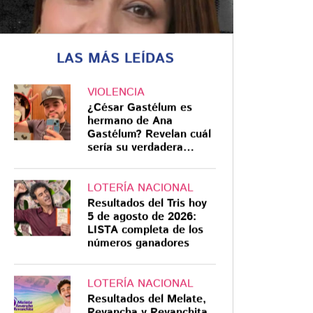
LAS MÁS LEÍDAS
NANCHITAL
VIOLENCIA
¿Quiénes son los
¿César Gastélum es
detenidos por la
hermano de Ana
Gastélum? Revelan cuál
desaparición de la
sería su verdadera
periodista Roxana
relación
Guzmán?
¿Qué papel tuvieron? Revelan
LOTERÍA NACIONAL
quiénes son los detenidos por la
Resultados del Tris hoy
desaparición de la periodista
5 de agosto de 2026:
LISTA completa de los
Roxana Berenice Guzmán Ramírez
números ganadores
LOTERÍA NACIONAL
Resultados del Melate,
Revancha y Revanchita