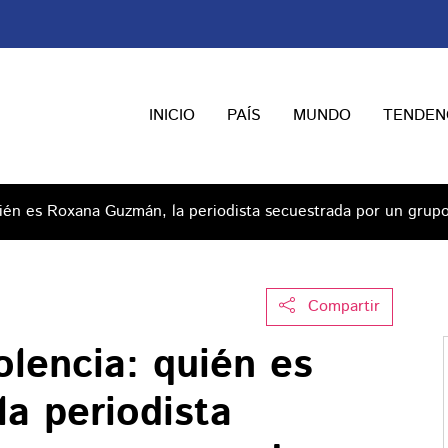
INICIO
PAÍS
MUNDO
TENDEN
quién es Roxana Guzmán, la periodista secuestrada por un grup
Compartir
olencia: quién es
a periodista