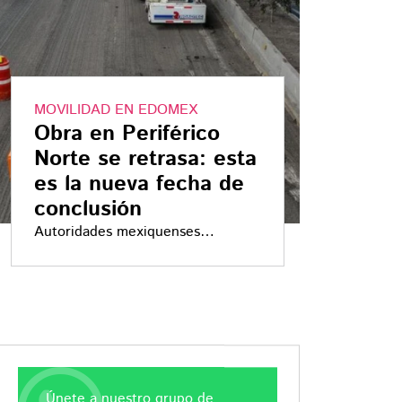
MOVILIDAD EN EDOMEX
Obra en Periférico
Norte se retrasa: esta
es la nueva fecha de
conclusión
Autoridades mexiquenses
anunciaron nueva fecha de
entrega por labores de
embellecimiento
Únete a nuestro grupo de