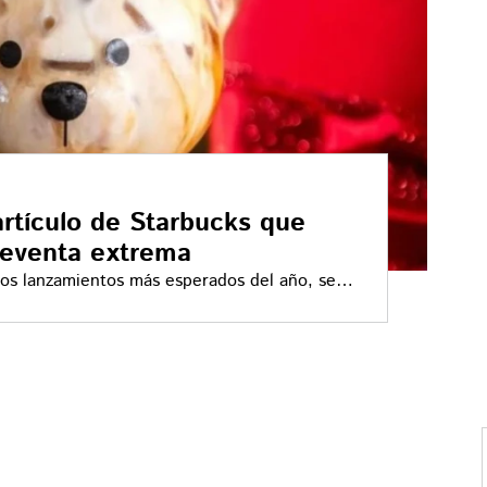
artículo de Starbucks que
reventa extrema
los lanzamientos más esperados del año, se
n auge de reventa sin precedente