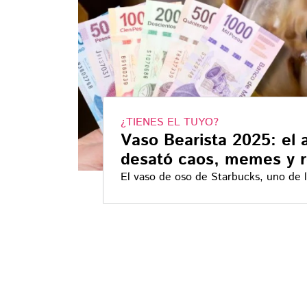
¿TIENES EL TUYO?
Vaso Bearista 2025: el 
desató caos, memes y 
El vaso de oso de Starbucks, uno de 
agotó en horas en México y desató u