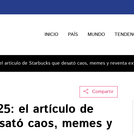
INICIO
PAÍS
MUNDO
TENDEN
el artículo de Starbucks que desató caos, memes y reventa e
Compartir
5: el artículo de
sató caos, memes y