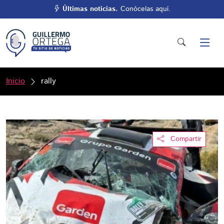
Últimas noticias.
Conócelas aquí.
Inicio
rally
Compartir