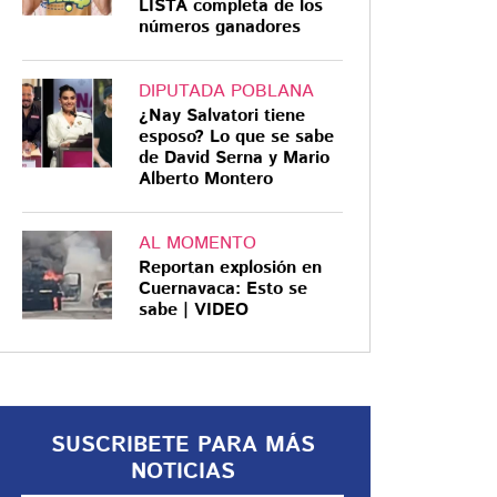
LISTA completa de los
números ganadores
DIPUTADA POBLANA
¿Nay Salvatori tiene
CDMX
esposo? Lo que se sabe
de David Serna y Mario
¿Qué pasó en la
Alberto Montero
Morelos, asesinan a
balazos a una pareja
AL MOMENTO
en pleno Paseo de la
Reportan explosión en
Reforma?
Una pareja fue asesinada a balazos
Cuernavaca: Esto se
sabe | VIDEO
en Paseo de la Reforma, CDMX;
los agresores huyeron en
motocicleta
SUSCRIBETE PARA MÁS
NOTICIAS