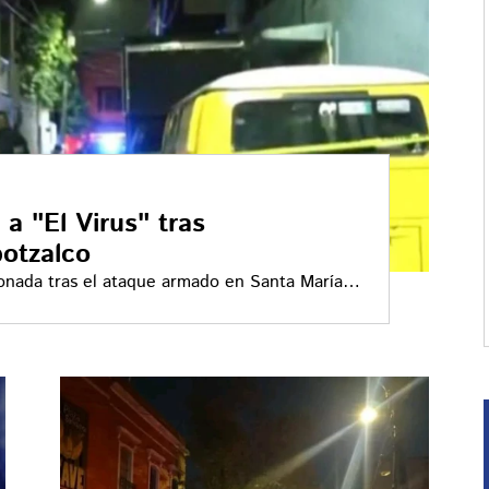
 a "El Virus" tras
potzalco
donada tras el ataque armado en Santa María
ieron y dos menores fueron trasladadas a un