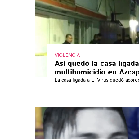
VIOLENCIA
Así quedó la casa ligada
multihomicidio en Azca
La casa ligada a El Virus quedó acor
Malinalco, donde cuatro personas mur
hospital