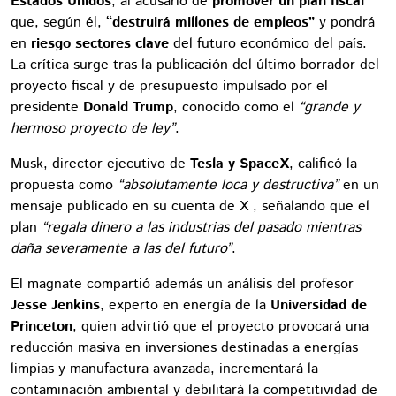
Estados Unidos
, al acusarlo de
promover un plan fiscal
que, según él,
“destruirá millones de empleos”
y pondrá
en
riesgo sectores clave
del futuro económico del país.
La crítica surge tras la publicación del último borrador del
proyecto fiscal y de presupuesto impulsado por el
presidente
Donald Trump
, conocido como el
“grande y
hermoso proyecto de ley”
.
Musk, director ejecutivo de
Tesla y SpaceX
, calificó la
propuesta como
“absolutamente loca y destructiva”
en un
mensaje publicado en su cuenta de X , señalando que el
plan
“regala dinero a las industrias del pasado mientras
daña severamente a las del futuro”
.
El magnate compartió además un análisis del profesor
Jesse Jenkins
, experto en energía de la
Universidad de
Princeton
, quien advirtió que el proyecto provocará una
reducción masiva en inversiones destinadas a energías
limpias y manufactura avanzada, incrementará la
contaminación ambiental y debilitará la competitividad de