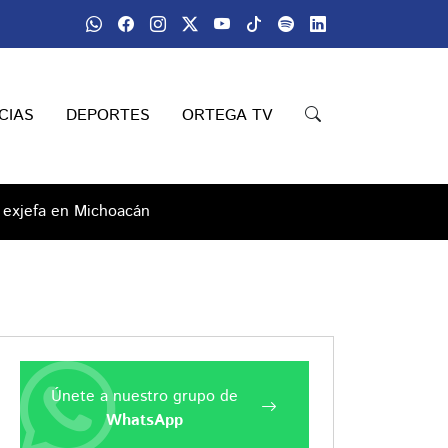
CIAS
DEPORTES
ORTEGA TV
u exjefa en Michoacán
Únete a nuestro grupo de
WhatsApp