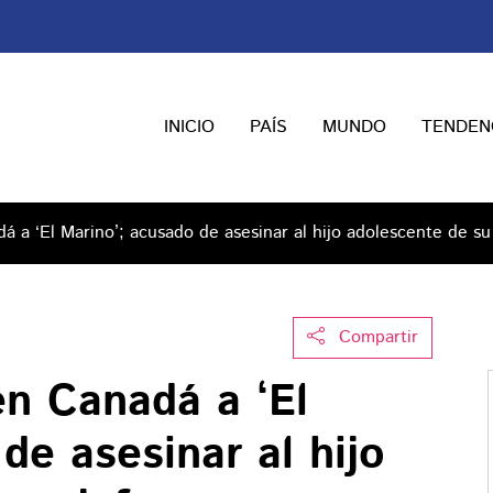
INICIO
PAÍS
MUNDO
TENDEN
á a ‘El Marino’; acusado de asesinar al hijo adolescente de s
Compartir
en Canadá a ‘El
de asesinar al hijo