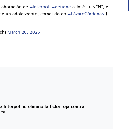
olaboración de
#lnterpol
,
#detiene
a José Luis “N”, el
de un adolescente, cometido en
#LázaroCárdenas
⬇️
ich)
March 26, 2025
Interpol no eliminó la ficha roja contra
aca