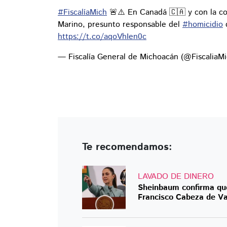
#FiscalíaMich
🚨⚠️ En Canadá 🇨🇦 y con la c
Marino, presunto responsable del
#homicidio
https://t.co/aqoVhIen0c
— Fiscalía General de Michoacán (@FiscaliaM
Te recomendamos:
LAVADO DE DINERO
Sheinbaum confirma que 
Francisco Cabeza de V