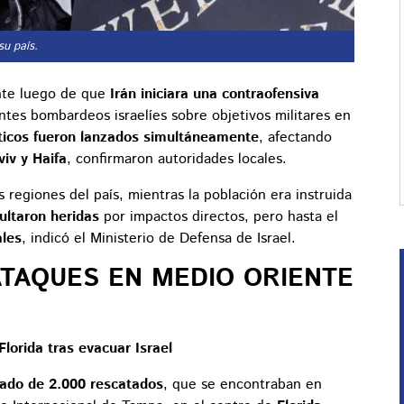
u país.
nte luego de que
Irán iniciara una contraofensiva
entes bombardeos israelíes sobre objetivos militares en
sticos fueron lanzados simultáneamente
, afectando
viv y Haifa
, confirmaron autoridades locales.
 regiones del país, mientras la población era instruida
ultaron heridas
por impactos directos, pero hasta el
ales
, indicó el Ministerio de Defensa de Israel.
ATAQUES EN MEDIO ORIENTE
lorida tras evacuar Israel
ado de 2.000 rescatados
, que se encontraban en