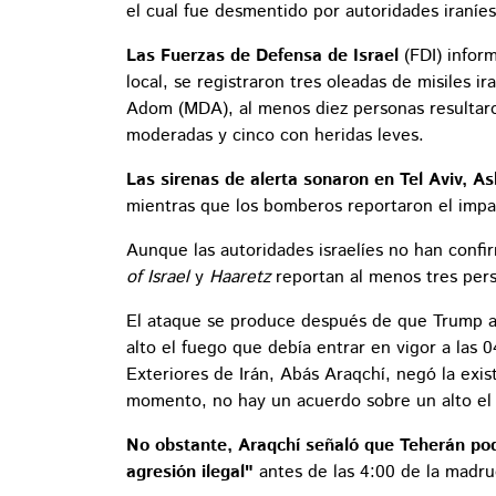
el cual fue desmentido por autoridades iraníes
Las Fuerzas de Defensa de Israel
(FDI) infor
local, se registraron tres oleadas de misiles 
Adom (MDA), al menos diez personas resultaron
moderadas y cinco con heridas leves.
Las sirenas de alerta sonaron en Tel Aviv, 
mientras que los bomberos reportaron el impa
Aunque las autoridades israelíes no han confi
of Israel
y
Haaretz
reportan al menos tres perso
El ataque se produce después de que Trump 
alto el fuego que debía entrar en vigor a las
Exteriores de Irán, Abás Araqchí, negó la exist
momento, no hay un acuerdo sobre un alto el 
No obstante, Araqchí señaló que Teherán podr
agresión ilegal"
antes de las 4:00 de la madrug