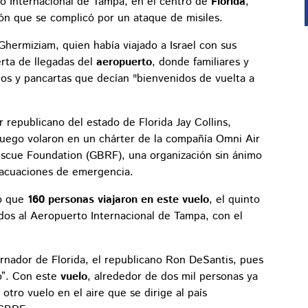
o Internacional de Tampa, en el centro de
Florida
,
ión que se complicó por un ataque de misiles.
Ghermiziam, quien había viajado a Israel con sus
erta de llegadas del
aeropuerto
, donde familiares y
s y pancartas que decían "bienvenidos de vuelta a
 republicano del estado de Florida Jay Collins,
y luego volaron en un chárter de la compañía Omni Air
Rescue Foundation (GBRF), una organización sin ánimo
vacuaciones de emergencia.
có que
160 personas viajaron en este vuelo
, el quinto
dos al Aeropuerto Internacional de Tampa, con el
ernador de Florida, el republicano Ron DeSantis, pues
o”. Con este
vuelo
, alrededor de dos mil personas ya
tro vuelo en el aire que se dirige al país