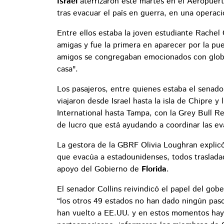
Israel
aterrizaron este martes en el Aeropuert
tras evacuar el país en guerra, en una operac
Entre ellos estaba la joven estudiante Rachel 
amigas y fue la primera en aparecer por la pu
amigos se congregaban emocionados con globo
casa".
Los pasajeros, entre quienes estaba el senador
viajaron desde Israel hasta la isla de Chipre 
International hasta Tampa, con la Grey Bull 
de lucro que está ayudando a coordinar las e
La gestora de la GBRF Olivia Loughran expli
que evacúa a estadounidenses, todos traslada
apoyo del Gobierno de
Florida
.
El senador Collins reivindicó el papel del gob
“los otros 49 estados no han dado ningún pas
han vuelto a EE.UU. y en estos momentos hay o