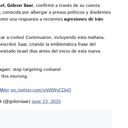
ael, Gideon Saar
, confirmó a través de su cuenta
, conocida por albergar a presos políticos y disidentes
 como una respuesta a recientes
agresiones de Irán
car a civiles! Continuaron, incluyendo esta mañana.
, escribió Saar, citando la emblemática frase del
visitado Israel días antes del inicio de esta nueva
ain: stop targeting civilians!
 this morning.
ilei
pic.twitter.com/pVdlWvCDqQ
— Gideon Sa'ar | גדעון סער (@gidonsaar)
June 23, 2025