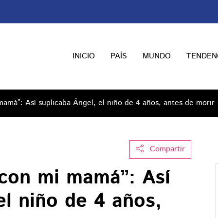
INICIO
PAÍS
MUNDO
TENDEN
mamá”: Así suplicaba Ángel, el niño de 4 años, antes de morir
Compartir
 con mi mamá”: Así
el niño de 4 años,