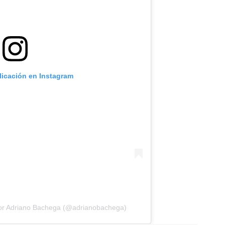
licación en Instagram
por Adriano Bachega (@adrianobachega)