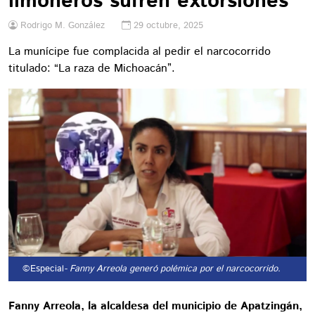
limoneros sufren extorsiones
Rodrigo M. González
29 octubre, 2025
La munícipe fue complacida al pedir el narcocorrido
titulado: “La raza de Michoacán”.
©Especial
- Fanny Arreola generó polémica por el narcocorrido.
Fanny Arreola, la alcaldesa del municipio de Apatzingán,