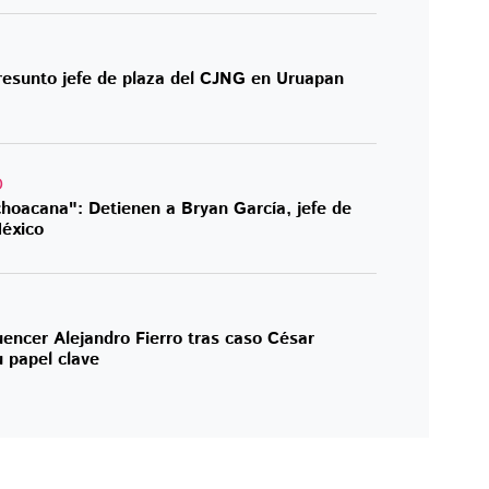
presunto jefe de plaza del CJNG en Uruapan
O
choacana": Detienen a Bryan García, jefe de
México
uencer Alejandro Fierro tras caso César
 papel clave