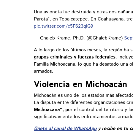
Una avioneta fue destruida y otras dos dañadas
Parota”, en Tepalcatepec. En Coahuayana, tr
pic.twitter.com/c5F623qiG9
— Ghaleb Krame, Ph.D. (@GhalebKrame)
Sep
A lo largo de los últimos meses, la región ha
grupos criminales y fuerzas federales
, incluy
Familia Michoacana, lo que ha desatado una o
armados.
Violencia en Michoacán
Michoacán es uno de los estados más afectados
La disputa entre diferentes organizaciones cr
Michoacana", p
or el control del territorio y 
significativamente los enfrentamientos armado
Únete al canal de WhatsApp
y recibe en tu c