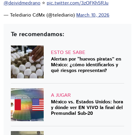
@deividmedrano
⭐️
pic.twitter.com/3zOFKh5RJu
— Telediario CdMx (@telediario)
March 10, 2026
Te recomendamos:
ESTO SE SABE
Alertan por “huevos piratas” en
México: ¿cómo identificarlos y
qué riesgos representan?
A JUGAR
México vs. Estados Unidos: hora
y dónde ver EN VIVO la final del
Premundial Sub-20