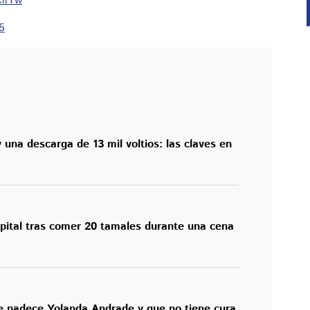
CllYw
5
 una descarga de 13 mil voltios: las claves en
spital tras comer 20 tamales durante una cena
 padece Yolanda Andrade y que no tiene cura