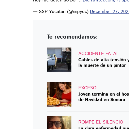
Hoy fue detenido por…
pic.twitter.com/7JIup
— SSP Yucatán (@sspyuc)
December 27, 202
Te recomendamos:
ACCIDENTE FATAL
Cables de alta tensión y
la muerte de un pintor
EXCESO
Joven termina en el ho
de Navidad en Sonora
ROMPE EL SILENCIO
La dura enfermedad que