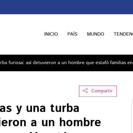
INICIO
PAÍS
MUNDO
TENDEN
rba furiosa: así detuvieron a un hombre que estafó familias e
Compartir
as y una turba
vieron a un hombre