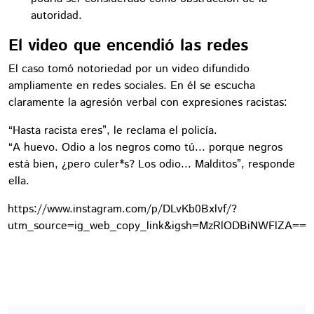
autoridad.
El video que encendió las redes
El caso tomó notoriedad por un video difundido
ampliamente en redes sociales. En él se escucha
claramente la agresión verbal con expresiones racistas:
“Hasta racista eres”, le reclama el policía.
“A huevo. Odio a los negros como tú... porque negros
está bien, ¿pero culer*s? Los odio... Malditos”, responde
ella.
https://www.instagram.com/p/DLvKb0Bxlvf/?
utm_source=ig_web_copy_link&igsh=MzRlODBiNWFlZA==