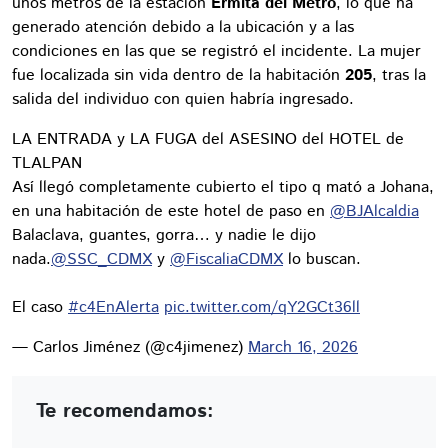
unos metros de la estación
Ermita del Metro
, lo que ha
generado atención debido a la ubicación y a las
condiciones en las que se registró el incidente. La mujer
fue localizada sin vida dentro de la habitación
205
, tras la
salida del individuo con quien habría ingresado.
LA ENTRADA y LA FUGA del ASESINO del HOTEL de
TLALPAN
Así llegó completamente cubierto el tipo q mató a Johana,
en una habitación de este hotel de paso en
@BJAlcaldia
Balaclava, guantes, gorra… y nadie le dijo
nada.
@SSC_CDMX
y
@FiscaliaCDMX
lo buscan.
El caso
#c4EnAlerta
pic.twitter.com/qY2GCt36ll
— Carlos Jiménez (@c4jimenez)
March 16, 2026
Te recomendamos: