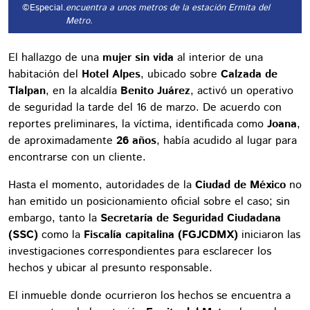
©Especial.
encuentra a unos metros de la estación Ermita del
Metro.
El hallazgo de una
mujer sin vida
al interior de una
habitación del
Hotel Alpes
, ubicado sobre
Calzada de
Tlalpan
, en la alcaldía
Benito Juárez
, activó un operativo
de seguridad la tarde del 16 de marzo. De acuerdo con
reportes preliminares, la víctima, identificada como
Joana
,
de aproximadamente
26 años
, había acudido al lugar para
encontrarse con un cliente.
Hasta el momento, autoridades de la
Ciudad de México
no
han emitido un posicionamiento oficial sobre el caso; sin
embargo, tanto la
Secretaría de Seguridad Ciudadana
(SSC)
como la
Fiscalía capitalina (FGJCDMX)
iniciaron las
investigaciones correspondientes para esclarecer los
hechos y ubicar al presunto responsable.
El inmueble donde ocurrieron los hechos se encuentra a