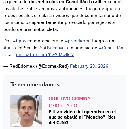
a quema de
dos vehículos en Cuautitlán Izcalli
encendió
las alertas entre vecinos y autoridades, luego de que en
redes sociales circularan videos que documentan uno de
los incendios aparentemente provocado por sujetos a
bordo de una motocicleta.
Dos
#tipos
en motocicleta le
#prendieron
fuego a un
#auto
en San José
#Buenavista
municipio de
#Cuautitlán
Izcalli
pic.twitter.com/0wSiMwfkYa
— RedEdomex (@EdomexRed)
February 23, 2026
Te recomendamos:
OBJETIVO CRIMINAL
PRIORITARIO
Filtran video del operativo en el
que se abatió al “Mencho” líder
del CJNG