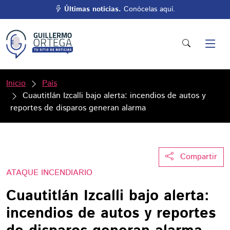
Últimas noticias.
Conócelas aquí.
Inicio
País
Cuautitlán Izcalli bajo alerta: incendios de autos y
reportes de disparos generan alarma
Compartir
ATAQUE INCENDIARIO
Cuautitlán Izcalli bajo alerta:
incendios de autos y reportes