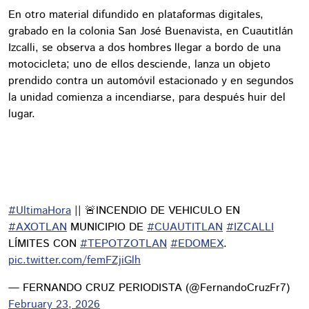
En otro material difundido en plataformas digitales,
grabado en la colonia San José Buenavista, en Cuautitlán
Izcalli, se observa a dos hombres llegar a bordo de una
motocicleta; uno de ellos desciende, lanza un objeto
prendido contra un automóvil estacionado y en segundos
la unidad comienza a incendiarse, para después huir del
lugar.
#UltimaHora
|| 🚨INCENDIO DE VEHICULO EN
#AXOTLAN
MUNICIPIO DE
#CUAUTITLAN
#IZCALLI
LÍMITES CON
#TEPOTZOTLAN
#EDOMEX
.
pic.twitter.com/femFZjiGlh
— FERNANDO CRUZ PERIODISTA (@FernandoCruzFr7)
February 23, 2026