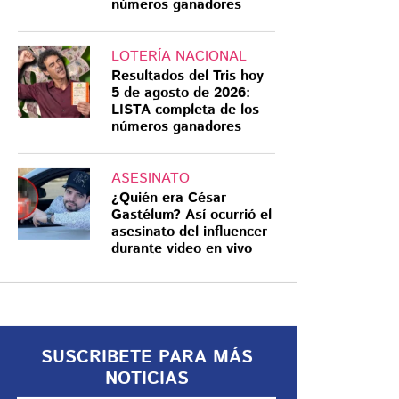
números ganadores
LOTERÍA NACIONAL
Resultados del Tris hoy
5 de agosto de 2026:
DÍA DEL PADRE
LISTA completa de los
números ganadores
“De parte de tu hijo
JP”: llenan de flores
la tumba de El
ASESINATO
¿Quién era César
Mencho en Zapopan
Gastélum? Así ocurrió el
por Día del Padre
La tumba de Nemesio Oseguera
asesinato del influencer
durante video en vivo
Cervantes, El Mencho, apareció
cubierta con rosas rojas, figuras
florales y un mensaje firmado por
“JP” durante el Día del Padre en el
panteón Recinto de la Paz, en
SUSCRIBETE PARA MÁS
Zapopan, Jalisco
NOTICIAS