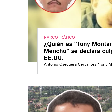
NARCOTRÁFICO
¿Quién es "Tony Montan
Mencho" se declara culp
EE.UU.
Antonio Oseguera Cervantes "Tony M
cargos de narcotráfico en una corte 