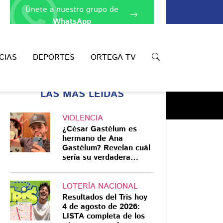
Únete a nuestro grupo de
WhatsApp
CIAS
DEPORTES
ORTEGA TV
LAS MÁS LEÍDAS
VIOLENCIA
¿César Gastélum es
hermano de Ana
Gastélum? Revelan cuál
sería su verdadera
Compartir
relación
LOTERÍA NACIONAL
Resultados del Tris hoy
4 de agosto de 2026:
LISTA completa de los