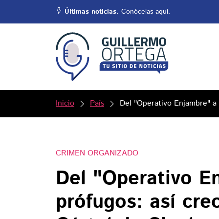
Últimas noticias.
Conócelas aquí.
Inicio
País
Del "Operativo Enjambre" a a
CRIMEN ORGANIZADO
Del "Operativo E
prófugos: así crec