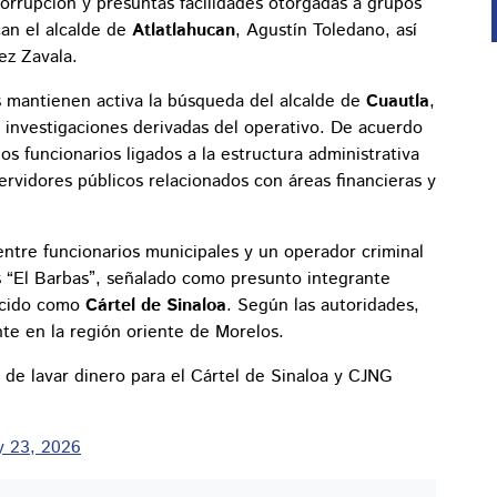
corrupción y presuntas facilidades otorgadas a grupos
can el alcalde de
Atlatlahucan
, Agustín Toledano, así
ez Zavala.
s mantienen activa la búsqueda del alcalde de
Cuautla
,
 investigaciones derivadas del operativo. De acuerdo
os funcionarios ligados a la estructura administrativa
ervidores públicos relacionados con áreas financieras y
entre funcionarios municipales y un operador criminal
as “El Barbas”, señalado como presunto integrante
ocido como
Cártel de Sinaloa
. Según las autoridades,
nte en la región oriente de Morelos.
de lavar dinero para el Cártel de Sinaloa y CJNG
 23, 2026