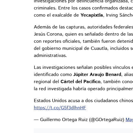
investigaciones por delincuencia organizada, 
criminales. Entre los casos confirmados desta
como el exalcalde de
Yecapixtla
, Irving Sánch
Además de las capturas, autoridades federale
Jesús Corona, quien es señalado dentro de las
con reportes oficiales, también fueron detenid
del gobierno municipal de Cuautla, incluidos s
administrativas.
Las investigaciones señalan posibles vínculos 
identificado como
Júpiter Araujo Benard
, ali
regional del
Cártel del Pacífico
, también con
la red investigada habría operado principalme
Estados Unidos acusa a dos ciudadanos chinos 
https://t.co/G5f3dlhnHF
— Guillermo Ortega Ruiz (@GOrtegaRuiz)
May