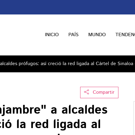
INICIO
PAÍS
MUNDO
TENDEN
lcaldes prófugos: así creció la red ligada al Cártel de Sinalo
Compartir
njambre" a alcaldes
ió la red ligada al