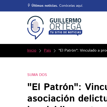
Últimas noticias.
Conócelas aquí.
Inicio
País
"El Patrón": Vinculado a pr
SUMA DOS
"El Patrón": Vinc
asociación delict