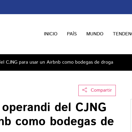
INICIO
PAÍS
MUNDO
TENDEN
del CJNG para usar un Airbnb como bodegas de droga
Compartir
 operandi del CJNG
bnb como bodegas de