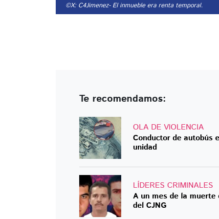
©X: C4Jimenez
- El inmueble era renta temporal.
Te recomendamos:
OLA DE VIOLENCIA
Conductor de autobús e
unidad
LÍDERES CRIMINALES
A un mes de la muerte 
del CJNG