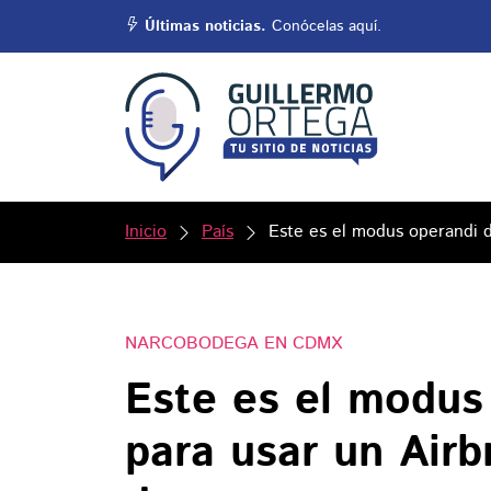
Últimas noticias.
Conócelas aquí.
Inicio
País
Este es el modus operandi 
NARCOBODEGA EN CDMX
Este es el modus
para usar un Air