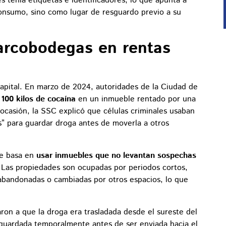
 tenía etiquetas e identificadores, lo que apunta a
onsumo, sino como lugar de resguardo previo a su
arcobodegas en rentas
capital. En marzo de 2024, autoridades de la Ciudad de
e
100 kilos de cocaína
en un inmueble rentado por una
 ocasión, la SSC explicó que células criminales usaban
” para guardar droga antes de moverla a otros
se basa en
usar inmuebles que no levantan sospechas
.
Las propiedades son ocupadas por periodos cortos,
abandonadas o cambiadas por otros espacios, lo que
ron a que la droga era trasladada desde el sureste del
sguardada temporalmente antes de ser enviada hacia el