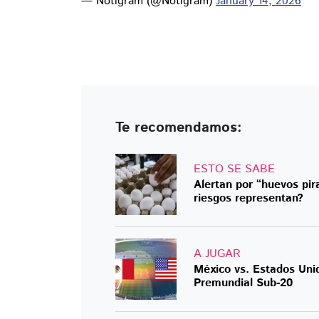
— Notigram (@Notigram)
January 14, 2026
Te recomendamos:
ESTO SE SABE
Alertan por “huevos pir
riesgos representan?
A JUGAR
México vs. Estados Unid
Premundial Sub-20