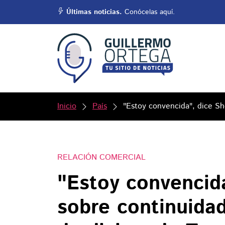
Últimas noticias.
Conócelas aquí.
Inicio
País
"Estoy convencida", dice S
RELACIÓN COMERCIAL
"Estoy convencid
sobre continuida