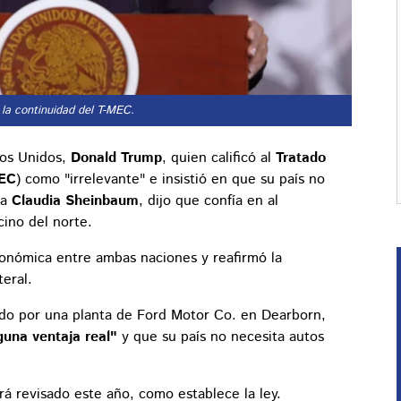
 la continuidad del T-MEC.
dos Unidos,
Donald Trump
, quien calificó al
Tratado
EC
) como "irrelevante" e insistió en que su país no
ta
Claudia Sheinbaum
, dijo que confía en al
cino del norte.
onómica entre ambas naciones y reafirmó la
teral.
ido por una planta de Ford Motor Co. en Dearborn,
guna ventaja real"
y que su país no necesita autos
á revisado este año, como establece la ley.