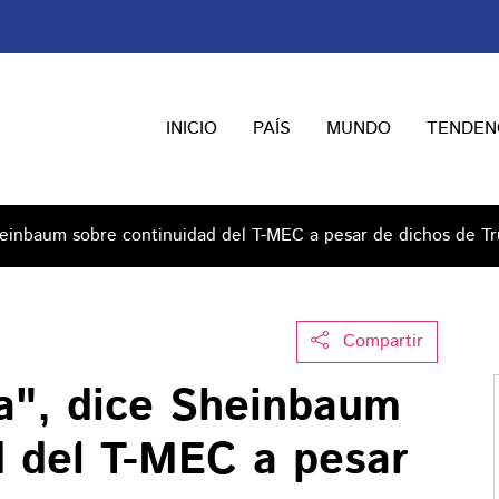
INICIO
PAÍS
MUNDO
TENDEN
heinbaum sobre continuidad del T-MEC a pesar de dichos de T
Compartir
a", dice Sheinbaum
d del T-MEC a pesar