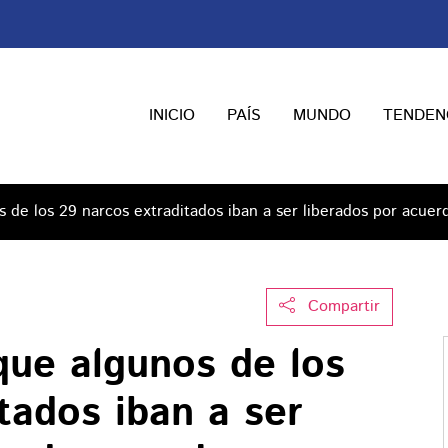
INICIO
PAÍS
MUNDO
TENDEN
 de los 29 narcos extraditados iban a ser liberados por acuer
Compartir
que algunos de los
tados iban a ser