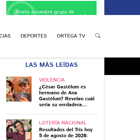
Únete a nuestro grupo de
WhatsApp
CIAS
DEPORTES
ORTEGA TV
LAS MÁS LEÍDAS
VIOLENCIA
¿César Gastélum es
hermano de Ana
Gastélum? Revelan cuál
Compartir
sería su verdadera
relación
LOTERÍA NACIONAL
Resultados del Tris hoy
5 de agosto de 2026: