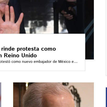
 rinde protesta como
n Reino Unido
protestó como nuevo embajador de México en
la Comsión Permanente del Congreso de la