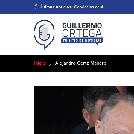
Últimas noticias.
Conócelas aquí.
Inicio
Alejandro Gertz Manero