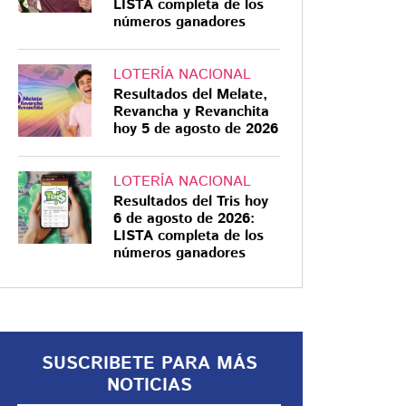
LISTA completa de los
números ganadores
LOTERÍA NACIONAL
Resultados del Melate,
¿QUÉ SIGUE?
Revancha y Revanchita
hoy 5 de agosto de 2026
Comisión Permanente
da luz verde a Gertz
Manero como
LOTERÍA NACIONAL
Resultados del Tris hoy
embajador en Reino
6 de agosto de 2026:
Unido
En su mensaje ante la comisión,
LISTA completa de los
números ganadores
Gertz Manero se definió como un
funcionario con vocación de
servicio
SUSCRIBETE PARA MÁS
NOTICIAS