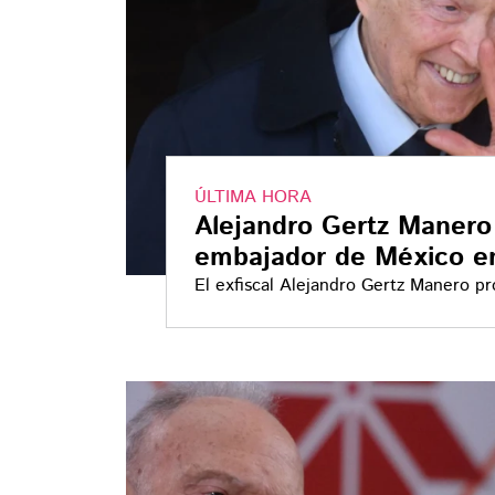
ÚLTIMA HORA
Alejandro Gertz Manero
embajador de México e
El exfiscal Alejandro Gertz Manero 
Reino Unido tras ser ratificado por 
Unión