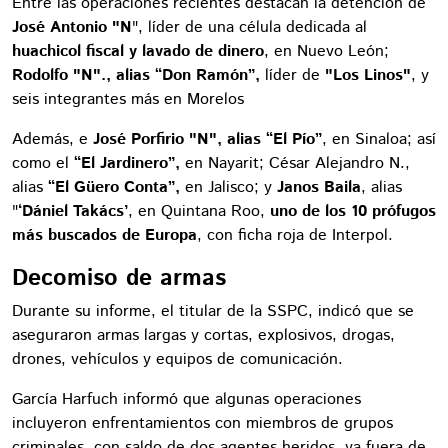
Entre las operaciones recientes destacan la detención de
José Antonio "N
", líder de una célula dedicada al
huachicol fiscal y lavado de dinero
, en Nuevo León;
Rodolfo "N"., alias “Don Ramón”,
líder de
"Los Linos"
, y
seis integrantes más en Morelos
Además, e
José Porfirio "N", alias “El Pío”
, en Sinaloa; así
como el
“El Jardinero”,
en Nayarit; César Alejandro N.,
alias
“El Güero Conta”,
en Jalisco; y
Janos Baila
, alias
"
‘Dániel Takács’
, en Quintana Roo,
uno de los 10 prófugos
más buscados de Europa
, con ficha roja de Interpol.
Decomiso de armas
Durante su informe, el titular de la SSPC, indicó que se
aseguraron armas largas y cortas, explosivos, drogas,
drones, vehículos y equipos de comunicación.
García Harfuch informó que algunas operaciones
incluyeron enfrentamientos con miembros de grupos
criminales, con saldo de dos agentes heridos, ya fuera de