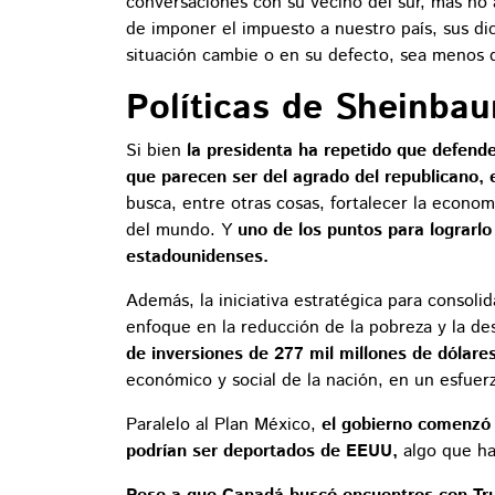
conversaciones con su vecino del sur, mas no 
de imponer el impuesto a nuestro país, sus d
situación cambie o en su defecto, sea menos 
Políticas de Sheinba
Si bien
la presidenta ha repetido que defende
que parecen ser del agrado del republicano, e
busca, entre otras cosas, fortalecer la econo
del mundo. Y
uno de los puntos para lograrl
estadounidenses.
Además, la iniciativa estratégica para consol
enfoque en la reducción de la pobreza y la de
de inversiones de 277 mil millones de dólar
económico y social de la nación, en un esfuerz
Paralelo al Plan México,
el gobierno comenzó u
podrían ser deportados de EEUU,
algo que ha