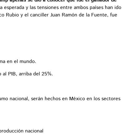
mp apenas se dio a conocer que fue el ganador de
ra esperada y las tensiones entre ambos países han ido
o Rubio y el canciller Juan Ramón de la Fuente, fue
ima en el mundo.
 al PIB, arriba del 25%.
sumo nacional, serán hechos en México en los sectores
producción nacional