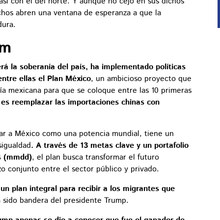
así con el del norte. Y aunque no cejó en sus dichos
ichos abren una ventana de esperanza a que la
dura.
um
rá la soberanía del país, ha implementado políticas
ntre ellas el Plan México
, un ambicioso proyecto que
mía mexicana para que se coloque entre las 10 primeras
o es reemplazar las importaciones chinas con
idar a México como una potencia mundial, tiene un
sigualdad
. A través de 13 metas clave y un portafolio
es (mmdd)
, el plan busca transformar el futuro
o conjunto entre el sector público y privado.
n plan integral para recibir a los migrantes que
 sido bandera del presidente Trump.